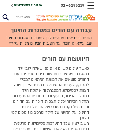
02-6295219
איזור לפסיכולוגים
עבודה עם הורים במסגרות החינוך
הורים רבים אינם מודעים לכך שמרבית מסגרות החינוך 
שבין גילאי גן חובה ועד חטיבות הביניים מלוות על ידי 
פסיכולוג חינוכי. הפסיכולוג החינוכי פוגש את ההורים 
בהקשרים שונים, באופן קבוצתי או אישי. כאשר עולים 
היוועצות עם הורים
קשיים או סימני שאלה בנוגע לתלמיד או תלמידה 
במסגרת, במידת הצורך פונה הצוות לפסיכולוג 
כאשר עולים קשיים או סימני שאלה לגבי ילד
המסגרת והוא לוקח חלק בתהליך ההיוועצות יחד עם 
במסגרת, פעמים רבות צוות בית הספר יחד עם
ההורים. במקרה שישנם מתחים בקשר שבין ההורים 
ההורים מוצאים את המענה המתאים למבלי
לבין הצוות החינוכי המקשים על שיתוף פעולה פורה, 
להזדקק לעזרת הפסיכולוג. במידת הצורך פונה
הפסיכולוג החינוכי מביא אתו את המיומנות המקצועית 
הצוות לפסיכולוג המסגרת והוא לוקח חלק
המאפשרת את המפגש המורכב, כך שייתן את המקום 
בתהליך הבירור, הייעוץ ובניית תכנית ההתערבות.
לכל הקולות. פסיכולוג בית הספר עשוי לפגוש הורים 
תהליך הבירור יכלול תצפית, היכרות עם ההורים
באופן אישי כחלק מייעוץ להורים במסגרת קצרת טווח 
והבנה של נקודת המבט שלהם ושל הצוות
או ארוכה יותר, או כחלק מאבחון (הערכה פסיכולוגית) 
החינוכי על הקושי של הילד ומרכיבים נוספים לפי
או טיפול לילד. מפגש קבוצתי עם ההורים מתקיים 
הצורך.
כחלק מסדנאות והרצאות שמעביר הפסיכולוג במסגרת 
חשוב לציין שכל התערבות פסיכולוגית פרטנית
החינוך סביב תכנים וצרכים שונים.​​
בבית הספר היא לאחר אישור בכתב מהורי הילד.