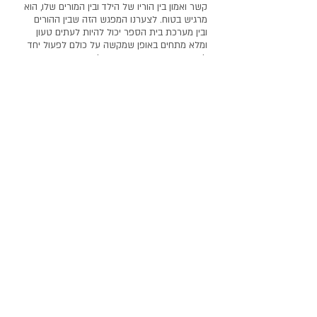
קשר ואמון בין הוריו של הילד ובין המורים שלו, הוא
מרגיש בטוח. לצערנו המפגש הזה שבין ההורים
ובין מערכת בית הספר יכול להיות לעתים טעון
ומלא מתחים באופן שמקשה על כולם לפעול יחד
למען המטרה המשותפת- הילד.
במקרה של קושי כזה, פעמים רבות נכנס
הפסיכולוג החינוכי לתמונה. הוא מביא אתו את
המיומנות המקצועית המאפשרת את המפגש
המורכב, כך שייתן את המקום לכל הקולות. בנוסף,
הוא דמות חיצונית לצוות בית הספר ולכן נמצא
בעמדה שאינה מזוהה מראש עם אחד הצדדים.
טיפול וייעוץ פסיכולוגי
הפסיכולוגים החינוכיים פוגשים את ההורים גם
במסגרת טיפול לילד או ייעוץ להורים (בתוך בית
הספר או בתחנות השירות הפסיכולוגי).
תוכלו לקרוא עוד טיפול מסוגים שונים המתקיים
במרכזי הטיפול
של השירות הפסיכולוגי החינוכי.
שאלות ותשובות נפוצות
השירות הפסיכולוגי חינוכי
יצירת קשר
מי אנחנו
מפת אתר
מידע להורים
מידע לצוותים החינוכיים