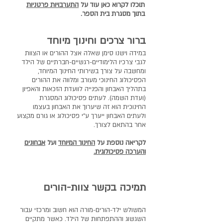
תוכלו לקרוא כאן עוד על
התערבויות פרטניות
בתוך מסגרת בית הספר.
ברור צרכים וחינוך מיוחד
במידה וישנו סימן שאלה אצל ההורים או הצוות
לגבי צרכיו הלימודיים-רגשיים-חברתיים של הילד
ומחשבה על צורך בשירותי החינוך המיוחד,
הפסיכולוג החינוכי מעורב ומלווה את ההורים
בתהליך האבחון והפנייה לוועדת הזכאות והאפיון
(ועדת השמה). לעתים פסיכולוג המסגרת
החינוכית הוא זה שיערוך את האבחון בעצמו
ולעתים האבחון ייערך ע"י פסיכולוג או גורם מקצוע
אחר בהתאם לצורך.
לקריאה נוספת על
החינוך המיוחד
ועל
אבחונים
ו
הערכה פסיכולוגית.
תמיכה בקשר צוות-הורים
המשולש ילד-ה
ורים-מורה הוא חשוב ומרכזי עבור
השגשוג וההתפתחות של הילד. כאשר מתקיים