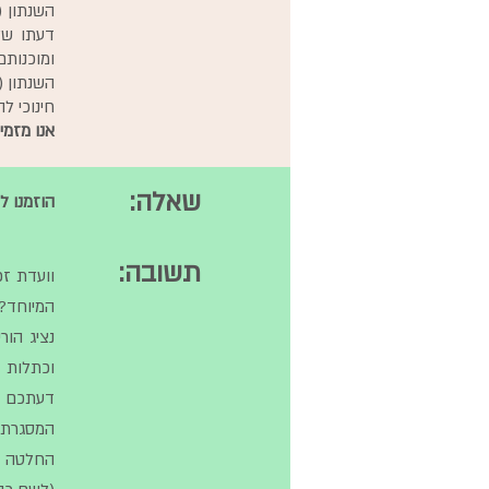
השנתון (
דעתו של
ומוכנותם
השנתון (
חינוכי ל
אנו מזמי
שאלה:
הוזמנו ל
תשובה:
וועדת זכ
המיוחד? 
נציג הור
וכתלות ב
דעתכם בנ
המסגרת י
החלטה בנ