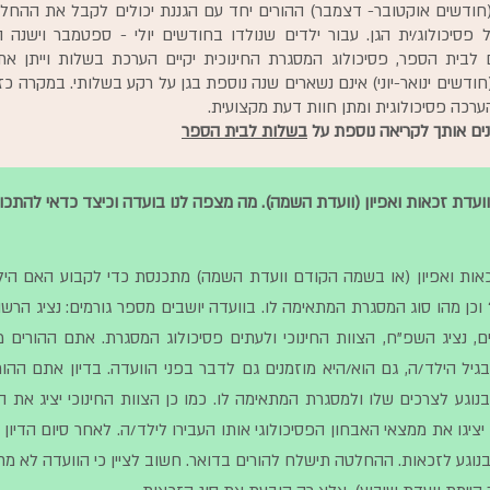
חודשים אוקטובר- דצמבר) ההורים יחד עם הגננת יכולים לקבל את ההחל
 פסיכולוג/ית הגן. עבור ילדים שנולדו בחודשים יולי - ספטמבר וישנה
 לבית הספר, פסיכולוג המסגרת החינוכית יקיים הערכת בשלות וייתן את
חודשים ינואר-יוני) אינם נשארים שנה נוספת בגן על רקע בשלותי. במקרה כז
הערכה פסיכולוגית ומתן חוות דעת מקצועית.
נים אותך לקריאה נוספת על
בשלות לבית הספר
וועדת זכאות ואפיון (וועדת השמה). מה מצפה לנו בועדה וכיצד כדאי להתכונ
אות ואפיון (או בשמה הקודם וועדת השמה) מתכנסת כדי לקבוע האם היל
וכן מהו סוג המסגרת המתאימה לו. בוועדה יושבים מספר גורמים: נציג הרשו
ים, נציג השפ"ח, הצוות החינוכי ולעתים פסיכולוג המסגרת. אתם ההורים מו
גיל הילד/ה, גם הוא/היא מוזמנים גם לדבר בפני הוועדה. בדיון אתם ההו
וגע לצרכים שלו ולמסגרת המתאימה לו. כמו כן הצוות החינוכי יציג את היל
ציגו את ממצאי האבחון הפסיכולוגי אותו העבירו לילד/ה. לאחר סיום הדיון 
וגע לזכאות. ההחלטה תישלח להורים בדואר. חשוב לציין כי הוועדה לא מח