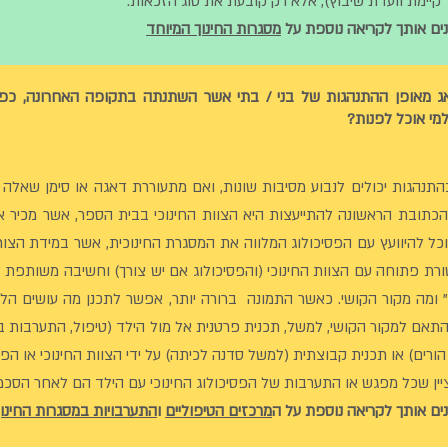
קיימת וועדת שיבוץ), אלא רק קובעת את סוג הזכאות.
נים אותך לקריאה נוספת על
מסגרות החינוך המיוחד
אג מאופן ההתנהגות של בני / בתי אשר השתנתה בתקופה האחרונה, כפי
 למי אוכל לפנות?
בהתנהגות יכולים לנבוע מסיבות שונות, ואם מתעוררת דאגה או סימן שאלה 
הכתובת הראשונה להתייעצות היא הצוות החינוכי בבית הספר, אשר מכיר את
יוכל להיוועץ עם הפסיכולוג המלווה את המסגרת החינוכית, אשר במידת הצו
ת פתוחה עם הצוות החינוכי (והפסיכולוג אם יש צורך) וחשיבה משותפת
 ומה מקור הקושי. כאשר התמונה ברורה יותר, אפשר לתכנן מה עושים הל
התאם למקור הקושי, למשל, תכנית פרטנית אל מול הילד (טיפול, התערבות בת
ורים) או תכנית קבוצתית (למשל סדנה לכיתה) על ידי הצוות החינוכי או הפסי
ין שכל מפגש או התערבות של הפסיכולוג החינוכי עם הילד הם לאחר הסכמה
נים אותך לקריאה נוספת על
ה
מרכזים הטיפוליים
ו
התערבויות במסגרות החינו