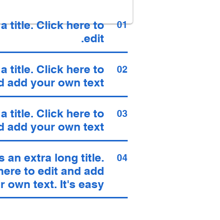
 a title. Click here to
01
edit.
 a title. Click here to
02
d add your own text.
 a title. Click here to
03
d add your own text.
s an extra long title.
04
here to edit and add
r own text. It's easy.