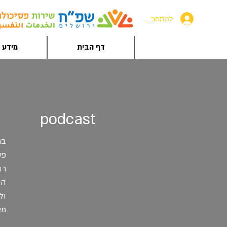
להתחברות
דף הבית
מידע ל
podcast
בר
פש
רב
הש
ול
מא