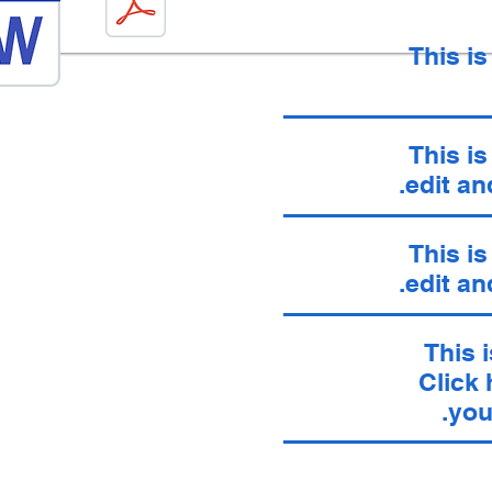
This is
This is
edit an
This is
edit an
This i
Click 
you