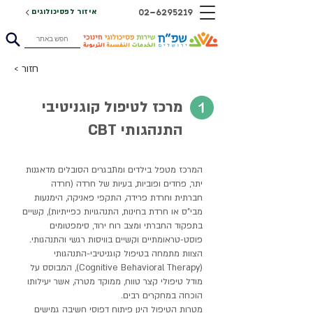
02-6295219
איזור לפסיכולוגים
< חזור
מרכז לטיפול קוגניטיבי
התנהגותי CBT
המרכז מטפל בילדים ומתבגרים הסובלים מדאגנות
יתר, פחדים ופוביות, בעיות של חרדה (חרדה
חברתית וחרדת פרידה, התקפי פאניקה, הימנעות
מבי"ס או חרדת בחינות, התנהגויות כפייתיות), קשיים
בתפקוד החברתי ומצב רוח ירוד, סימפטומים
פוסט-טראומתיים וקשיים בוויסות רגשי והתנהגותי.
הצוות מתמחה בטיפול קוגניטיבי-התנהגותי
(Cognitive Behavioral Therapy), המבוסס על
מודל טיפולי קצר טווח, ממוקד מטרה, אשר יעילותו
הוכחה במחקרים רבים.
מטרות הטיפול הינן פיתוח דפוסי חשיבה גמישים