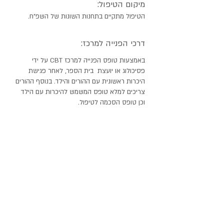
מיקום הטיפול:
הטיפול מתקיים בתחנות השונות של השפ"ח.
דרכי הפנייה למרכז:
באמצעות טופס הפנייה למרכז CBT על ידי
פסיכולוג או יועצת בית הספר, לאחר פגישת
היכרות ראשונית עם ההורים והילד. בנוסף ההורים
צריכים למלא טופס המשמש להיכרות עם הילד
וכן טופס הסכמה לטיפול.
מנהל/ת המרכז:
שלומית בנזימן, פסיכולוגית חינוכית מומחית
מדריכה, מטפלת ומדריכה מוסמכת בטיפול
קוגניטיבי התנהגותי מטעם איט“ה.
ליצירת קשר:
שולמית בנזימן, מנהלת המרכז
Bzshlomit@jerusalem.muni.il
אפרת שרבני – מזכירת המרכז