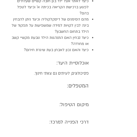
כיצד לאתר אצל ילד בגן חובה קשיים שעלולים
לפגוע ברכישת הקריאה בכיתה א' וכיצד לטפל
בהם?
מהם הסימנים של דיסקלקוליה וכיצד ניתן להבחין
בינה לבין לקויות למידה שמשפיעות על תפקוד של
הילד בתחום החשבון?
כיצד נבחין האם התנהגות הילד נובעת מקשיי קשב
או מחרדה?
כיצד והאם נכון לאבחן בעת שיגרת חירום?
אוכלוסיית היעד:
פסיכולוגים, לעיתים גם צוותי חינוך.
המטפלים:
מיקום הטיפול:
דרכי הפנייה למרכז: